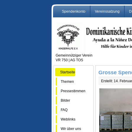
Spendenkonto
Vereinssatzung
D
Gemeinnütziger Verein
VR 750 | AG TOS
Grosse Spend
Startseite
Erstellt: 14. Febru
Themen
Pressestimmen
Bilder
FAQ
Weblinks
Wir über uns