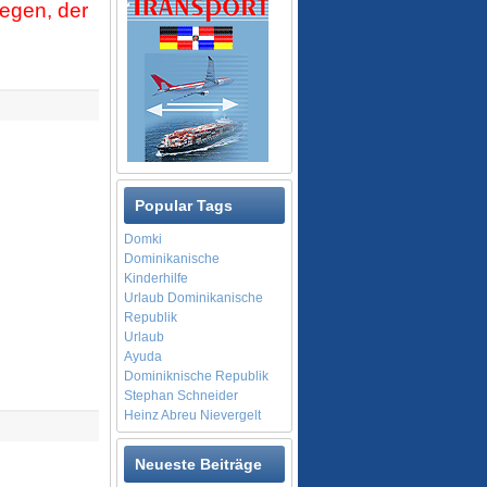
iegen, der
Popular Tags
Domki
Dominikanische
Kinderhilfe
Urlaub Dominikanische
Republik
Urlaub
Ayuda
Dominiknische Republik
Stephan Schneider
Heinz Abreu Nievergelt
Neueste Beiträge