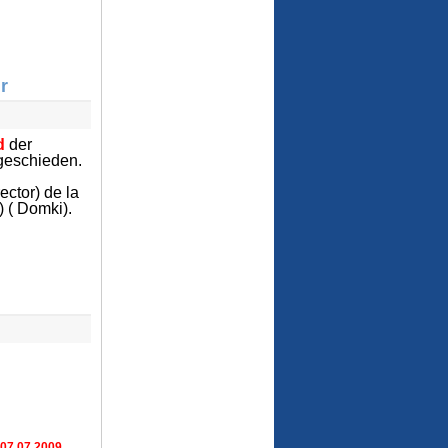
r
ed
der
sgeschieden.
ector) de la
 ( Domki).
07.07.2009