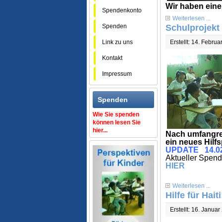
Wir haben ein
Spendenkonto
Weiterlesen ...
Spenden
Schulprojekt
Link zu uns
Erstellt: 14. Febru
Kontakt
Impressum
Spenden
Wie Sie spenden
können lesen Sie
hier...
Nach umfangre
ein neues Hilfs
UPDATE 14.02
Aktueller Spen
HIER
Weiterlesen ...
Hilfe für Haiti
Erstellt: 16. Janua