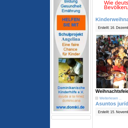
Wie deuts
Bevölkeru
Kinderweihna
Erstellt: 16. Deze
Weihnachtsfeie
Weiterlesen ...
Asuntos jurí
Erstellt: 15. Nove