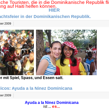
che Touristen, die in die Dominikanische Republik fl
ng auf Haiti helfen können.
HIER
chtsfeier in der Dominikanischen Republik.
mber 2009
r mit Spiel, Spass, und Essen satt.
dicos: Ayuda a la Ninez Dominicana
mber 2009
Ayuda a la Ninez Dominicana
ist ...
...
es