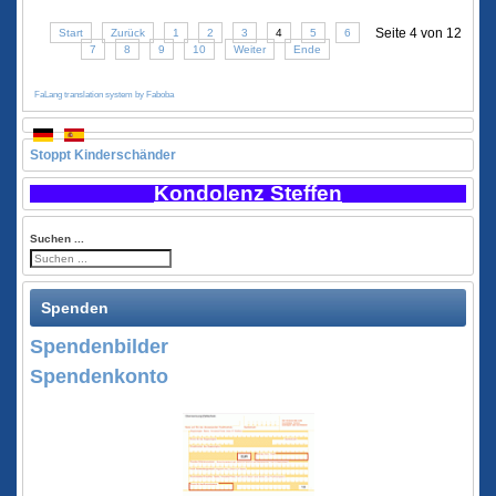
Seite 4 von 12
Start
Zurück
1
2
3
4
5
6
7
8
9
10
Weiter
Ende
FaLang translation system by Faboba
Stoppt Kinderschänder
Kondolenz Steffen
Suchen ...
Spenden
Spendenbilder
Spendenkonto