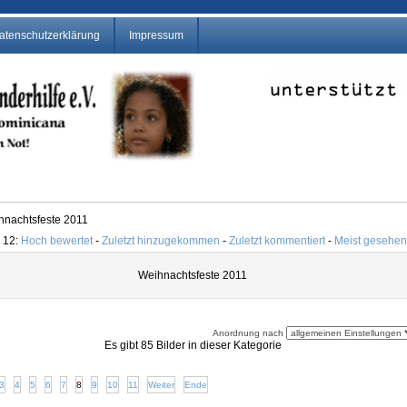
atenschutzerklärung
Impressum
hnachtsfeste 2011
 12:
Hoch bewertet
-
Zuletzt hinzugekommen
-
Zuletzt kommentiert
-
Meist gesehe
Weihnachtsfeste 2011
Anordnung nach
Es gibt 85 Bilder in dieser Kategorie
3
4
5
6
7
8
9
10
11
Weiter
Ende