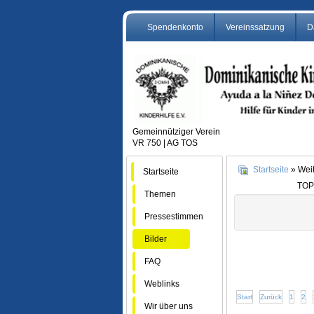
Spendenkonto
Vereinssatzung
D
Gemeinnütziger Verein
VR 750 | AG TOS
Startseite
» Wei
Startseite
TOP
Themen
Pressestimmen
Bilder
FAQ
Weblinks
Start
Zurück
1
2
Wir über uns