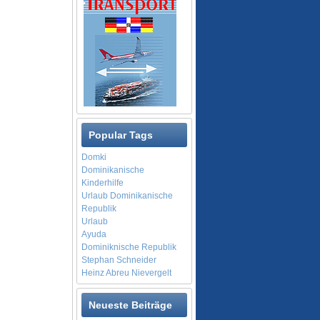
Popular Tags
Domki
Dominikanische
Kinderhilfe
Urlaub Dominikanische
Republik
Urlaub
Ayuda
Dominiknische Republik
Stephan Schneider
Heinz Abreu Nievergelt
Neueste Beiträge