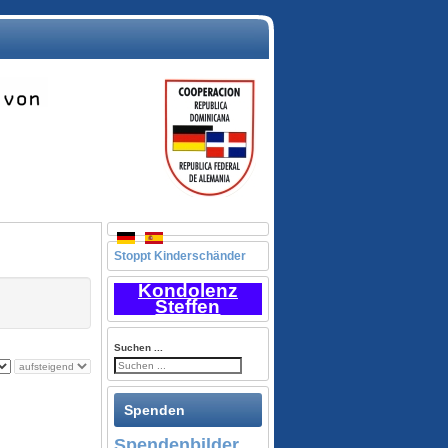
Stoppt Kinderschänder
n
Kondolenz
Steffen
Suchen ...
Spenden
Spendenbilder