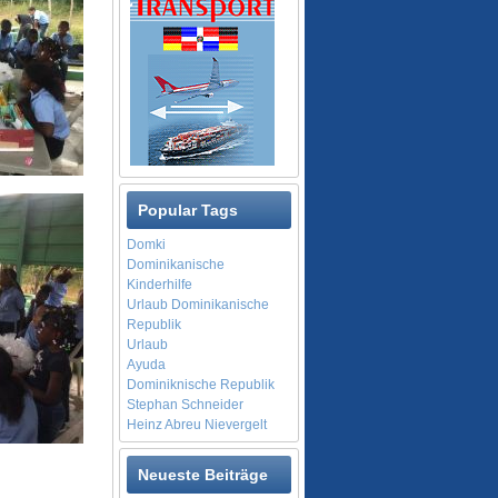
Popular Tags
Domki
Dominikanische
Kinderhilfe
Urlaub Dominikanische
Republik
Urlaub
Ayuda
Dominiknische Republik
Stephan Schneider
Heinz Abreu Nievergelt
Neueste Beiträge