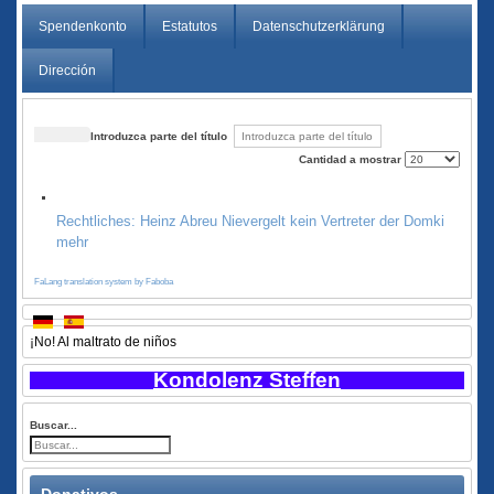
Spendenkonto
Estatutos
Datenschutzerklärung
Dirección
Introduzca parte del título
Cantidad a mostrar
Rechtliches: Heinz Abreu Nievergelt kein Vertreter der Domki
mehr
FaLang translation system by Faboba
¡No! Al maltrato de niños
Kondolenz Steffen
Buscar...