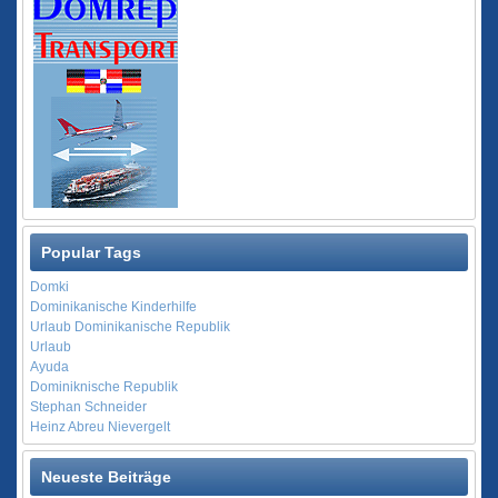
Popular Tags
Domki
Dominikanische Kinderhilfe
Urlaub Dominikanische Republik
Urlaub
Ayuda
Dominiknische Republik
Stephan Schneider
Heinz Abreu Nievergelt
Neueste Beiträge