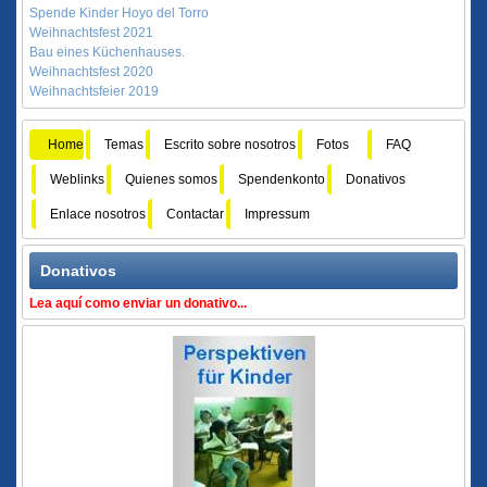
Spende Kinder Hoyo del Torro
Weihnachtsfest 2021
Bau eines Küchenhauses.
Weihnachtsfest 2020
Weihnachtsfeier 2019
Home
Temas
Escrito sobre nosotros
Fotos
FAQ
Weblinks
Quienes somos
Spendenkonto
Donativos
Enlace nosotros
Contactar
Impressum
Donativos
Lea aquí como enviar un donativo...