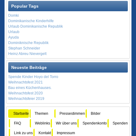
Popular Tags
Domki
Dominikanische Kinderhilfe
Urlaub Dominikanische Republik
Urlaub
Ayuda
Dominiknische Republik
Stephan Schneider
Heinz Abreu Nievergelt
Neueste Beiträge
Spende Kinder Hoyo del Torro
Weihnachtsfest 2021
Bau eines Küchenhauses.
Weihnachtsfest 2020
Weihnachtsfeier 2019
Startseite
Themen
Pressestimmen
Bilder
FAQ
Weblinks
Wir über uns
Spendenkonto
Spenden
Link zu uns
Kontakt
Impressum