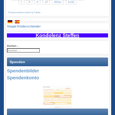
7
8
9
10
Weiter
Ende
FaLang translation system by Faboba
Stoppt Kinderschänder
Kondolenz Steffen
Suchen ...
Spenden
Spendenbilder
Spendenkonto